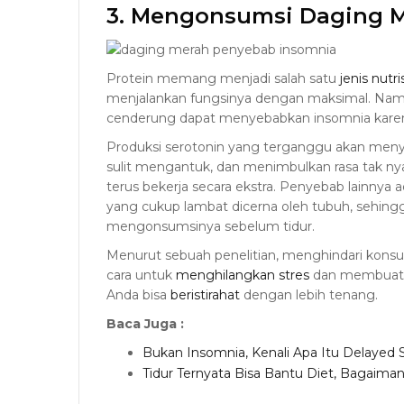
3. Mengonsumsi Daging M
Protein memang menjadi salah satu
jenis nutr
menjalankan fungsinya dengan maksimal. Nam
cenderung dapat menyebabkan insomnia kare
Produksi serotonin yang terganggu akan men
sulit mengantuk, dan menimbulkan rasa tak nya
terus bekerja secara ekstra. Penyebab lainnya a
yang cukup lambat dicerna oleh tubuh, sehing
mengonsumsinya sebelum tidur.
Menurut sebuah penelitian, menghindari konsum
cara untuk
menghilangkan stres
dan membuat pi
Anda bisa
beristirahat
dengan lebih tenang.
Baca Juga :
Bukan Insomnia, Kenali Apa Itu Delayed
Tidur Ternyata Bisa Bantu Diet, Bagaima