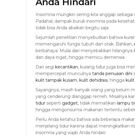
Anda Hindari
Insomnia mungkin sering kita anggap sebagai 
Padahal, dampak buruk insomnia pada kesehat
tidak bisa Anda abaikan begitu saja.
Sejumlah penelitian menyebutkan bahwa kurang 
memengaruhi fungsi tubuh dan otak. Bahkan,
berbahaya. Mulai dari menyebabkan hilangnya 
dan daya ingat, hingga memicu demensia.
Dari segi
kecantikan
, kurang tidur juga bisa
mempercepat munculnya
tanda penuaan dini
s
kulit tampak kusam
,
kulit dehidrasi
, hingga
kuli
Sayangnya, masih banyak orang yang belum me
yang cenderung dianggap remeh. Misalnya k
tidur
seperti
gadget
, tidak mematikan
lampu ti
hingga mengonsumsi makanan tertentu sebelu
Perlu Anda ketahui bahwa ada beberapa makan
menjelang tidur karena dapat meningkatkan ris
insomnia yang wajib Anda hindari: