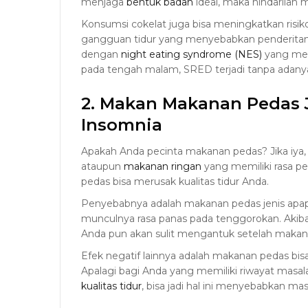
menjaga
bentuk badan
ideal, maka hindarilah
Konsumsi cokelat juga bisa meningkatkan risi
gangguan tidur yang menyebabkan penderitan
dengan
night eating syndrome (NES)
yang mem
pada tengah malam, SRED terjadi tanpa adanya 
2. Makan Makanan Pedas 
Insomnia
Apakah Anda pecinta makanan pedas? Jika iya
ataupun
makanan ringan
yang memiliki rasa pe
pedas bisa merusak kualitas tidur Anda.
Penyebabnya adalah makanan pedas jenis ap
munculnya rasa panas pada tenggorokan. Akibat
Anda pun akan sulit mengantuk setelah maka
Efek negatif lainnya adalah makanan pedas b
Apalagi bagi Anda yang memiliki riwayat mas
kualitas tidur
, bisa jadi hal ini menyebabkan ma