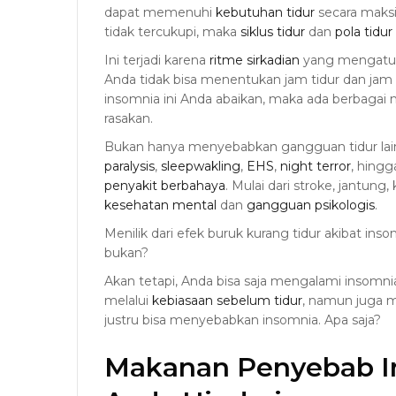
dapat memenuhi
kebutuhan tidur
secara maksi
tidak tercukupi, maka
siklus tidur
dan
pola tidur
Ini terjadi karena
ritme sirkadian
yang mengatur 
Anda tidak bisa menentukan jam tidur dan jam
insomnia ini Anda abaikan, maka ada berbaga
rasakan.
Bukan hanya menyebabkan gangguan tidur lai
paralysis
,
sleepwakling
,
EHS
,
night terror
, hing
penyakit berbahaya
. Mulai dari stroke, jantun
kesehatan mental
dan
gangguan psikologis
.
Menilik dari efek buruk kurang tidur akibat in
bukan?
Akan tetapi, Anda bisa saja mengalami insomnia
melalui
kebiasaan sebelum tidur
, namun juga 
justru bisa menyebabkan insomnia. Apa saja?
Makanan Penyebab I