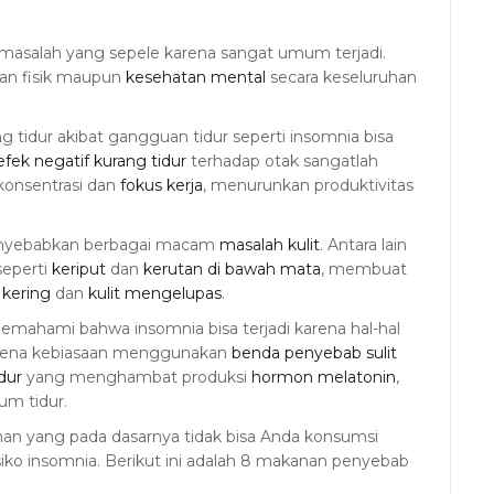
masalah yang sepele karena sangat umum terjadi.
an fisik maupun
kesehatan mental
secara keseluruhan
tidur akibat gangguan tidur seperti insomnia bisa
efek negatif kurang tidur
terhadap otak sangatlah
konsentrasi dan
fokus kerja
, menurunkan produktivitas
 menyebabkan berbagai macam
masalah kulit
. Antara lain
eperti
keriput
dan
kerutan di bawah mata
, membuat
t kering
dan
kulit mengelupas
.
mahami bahwa insomnia bisa terjadi karena hal-hal
arena kebiasaan menggunakan
benda penyebab sulit
dur
yang menghambat produksi
hormon melatonin
,
m tidur.
an yang pada dasarnya tidak bisa Anda konsumsi
iko insomnia. Berikut ini adalah 8 makanan penyebab