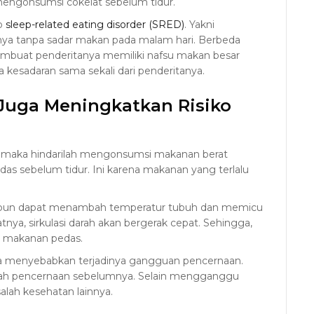
 mengonsumsi cokelat sebelum tidur.
ko
sleep-related eating disorder (SRED)
. Yakni
ya tanpa sadar makan pada malam hari. Berbeda
buat penderitanya memiliki nafsu makan besar
kesadaran sama sekali dari penderitanya.
Juga Meningkatkan Risiko
, maka hindarilah mengonsumsi makanan berat
das sebelum tidur. Ini karena makanan yang terlalu
apun dapat menambah temperatur tubuh dan memicu
nya, sirkulasi darah akan bergerak cepat. Sehingga,
n makanan pedas.
isa menyebabkan terjadinya gangguan pencernaan.
alah pencernaan sebelumnya. Selain mengganggu
salah kesehatan lainnya.