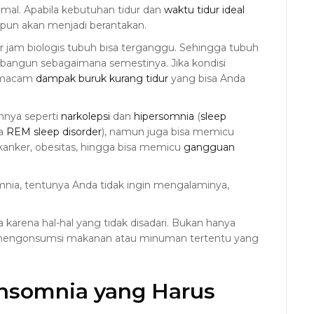
mal. Apabila kebutuhan tidur dan
waktu tidur ideal
pun akan menjadi berantakan.
jam biologis tubuh bisa terganggu. Sehingga tubuh
 bangun sebagaimana semestinya. Jika kondisi
i macam
dampak buruk kurang tidur
yang bisa Anda
nnya seperti
narkolepsi
dan
hipersomnia
(
sleep
ga
REM sleep disorder
), namun juga bisa memicu
g, kanker, obesitas, hingga bisa memicu
gangguan
somnia, tentunya Anda tidak ingin mengalaminya,
 karena hal-hal yang tidak disadari. Bukan hanya
mengonsumsi makanan atau minuman tertentu yang
nsomnia yang Harus