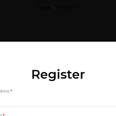
Home
My account
Register
ddress
*
rd
*